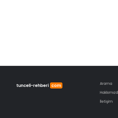
Arama
tunceli
-rehberi
com
Hakkımız
İletişim