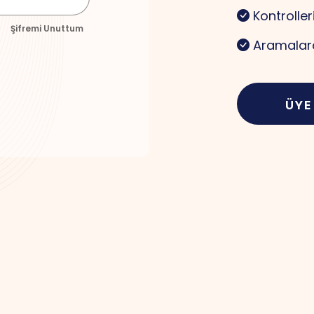
Kontroller
Şifremi Unuttum
Aramalard
ÜYE