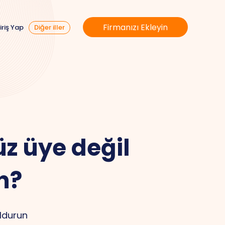
Firmanızı Ekleyin
iriş Yap
Diğer iller
z üye değil
n?
ldurun