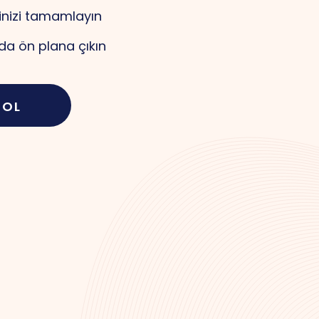
inizi tamamlayın
a ön plana çıkın
 OL